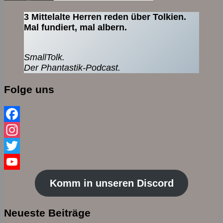
3 Mittelalte Herren reden über Tolkien.
Mal fundiert, mal albern.
SmallTolk.
Der Phantastik-Podcast.
Folge uns
Facebook
Instagram
Twitter
YouTube
Komm in unseren Discord
Channel
Neueste Beiträge