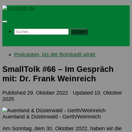
Skip
to
content
Suchen
nach:
Podcasten, bis der Bombadil winkt
SmallTolk #66 – Im Gespräch
mit: Dr. Frank Weinreich
Published
29. Oktober 2022
· Updated
10. Oktober
2025
Auenland & Düsterwald - Gerth/Weinreich
Am Sonntag, dem 30. Oktober 2022, haben wir die