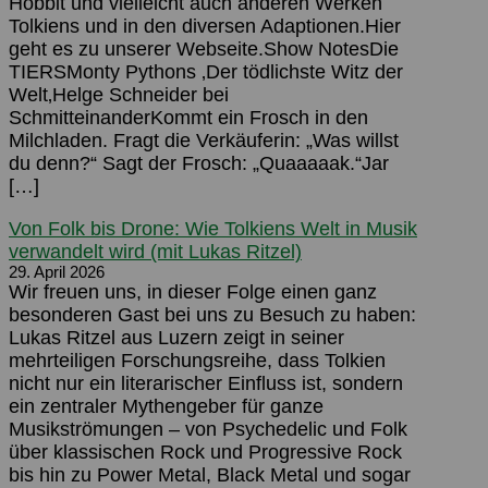
Hobbit und vielleicht auch anderen Werken
Tolkiens und in den diversen Adaptionen.Hier
geht es zu unserer Webseite.Show NotesDie
TIERSMonty Pythons ‚Der tödlichste Witz der
Welt‚Helge Schneider bei
SchmitteinanderKommt ein Frosch in den
Milchladen. Fragt die Verkäuferin: „Was willst
du denn?“ Sagt der Frosch: „Quaaaaak.“Jar
[…]
Von Folk bis Drone: Wie Tolkiens Welt in Musik
verwandelt wird (mit Lukas Ritzel)
29. April 2026
Wir freuen uns, in dieser Folge einen ganz
besonderen Gast bei uns zu Besuch zu haben:
Lukas Ritzel aus Luzern zeigt in seiner
mehrteiligen Forschungsreihe, dass Tolkien
nicht nur ein literarischer Einfluss ist, sondern
ein zentraler Mythengeber für ganze
Musikströmungen – von Psychedelic und Folk
über klassischen Rock und Progressive Rock
bis hin zu Power Metal, Black Metal und sogar