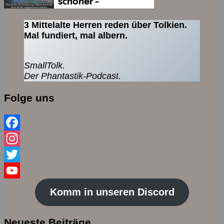
3 Mittelalte Herren reden über Tolkien.
Mal fundiert, mal albern.
SmallTolk.
Der Phantastik-Podcast.
Folge uns
Facebook
Instagram
Twitter
YouTube
Komm in unseren Discord
Channel
Neueste Beiträge