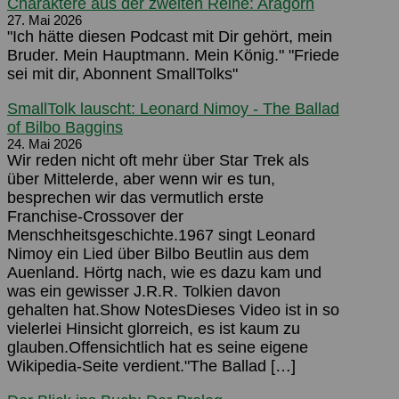
Charaktere aus der zweiten Reihe: Aragorn
27. Mai 2026
"Ich hätte diesen Podcast mit Dir gehört, mein
Bruder. Mein Hauptmann. Mein König." "Friede
sei mit dir, Abonnent SmallTolks"
SmallTolk lauscht: Leonard Nimoy - The Ballad
of Bilbo Baggins
24. Mai 2026
Wir reden nicht oft mehr über Star Trek als
über Mittelerde, aber wenn wir es tun,
besprechen wir das vermutlich erste
Franchise-Crossover der
Menschheitsgeschichte.1967 singt Leonard
Nimoy ein Lied über Bilbo Beutlin aus dem
Auenland. Hörtg nach, wie es dazu kam und
was ein gewisser J.R.R. Tolkien davon
gehalten hat.Show NotesDieses Video ist in so
vielerlei Hinsicht glorreich, es ist kaum zu
glauben.Offensichtlich hat es seine eigene
Wikipedia-Seite verdient."The Ballad […]