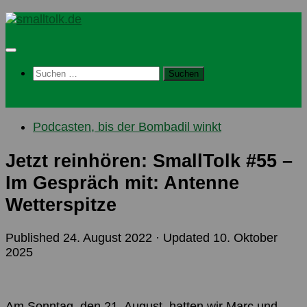
Skip
to
content
Suchen
nach:
Podcasten, bis der Bombadil winkt
Jetzt reinhören: SmallTolk #55 –
Im Gespräch mit: Antenne
Wetterspitze
Published
24. August 2022
· Updated
10. Oktober
2025
Am Sonntag, den 21. August, hatten wir Marc und