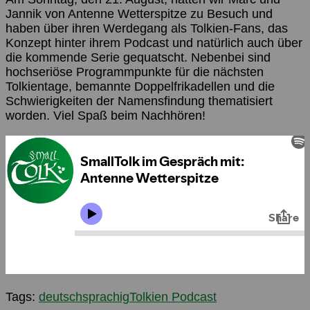
Jannik von Antenne Wetterspitze zu Besuch und
haben über ihren Werdegang als Tolkien-Fans, das
Konzept hinter ihrem Podcast und natürlich auch über
die kommende Serie gequatscht. Nebenbei sind
hochseriöse Programmpunkte für die nächsten
Tolkientage, bemannte Doppelfrikadellen und die
Schwierigkeiten der Namensfindung thematisiert
worden. Viel Spaß beim Nachhören!
Tags:
deutschsprachig
Tolkien Podcast